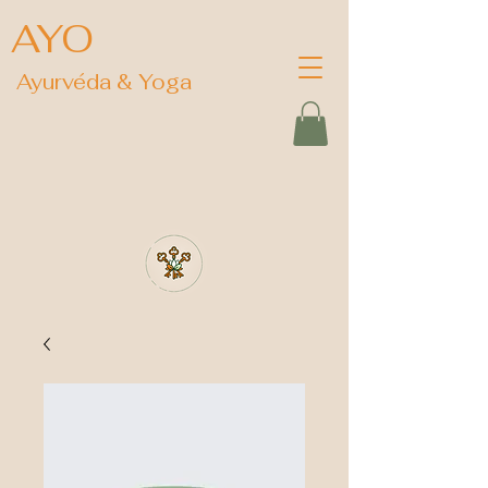
AYO
Ayurvéda & Yoga