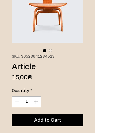
SKU: 36523641234523
Article
Price
15,00€
Quantity
*
Add to Cart