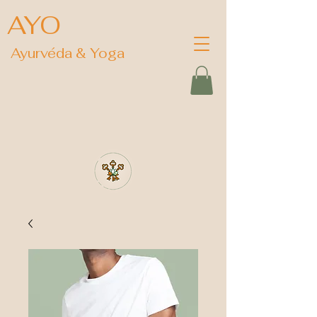
AYO
Ayurvéda & Yoga